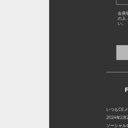
会員
の上
い。
いつもCE
2024年
ソーシャル