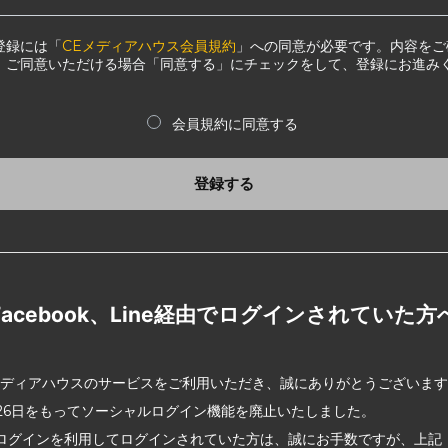
登録には「
CEメディアハウス会員規約
」への同意が必要です。内容をご
、ご同意いただける場合「同意する」にチェックをして、登録にお進み
会員規約に同意する
登録する
Facebook、Line経由でログインされていた方
メディアハウスのサービスをご利用いただき、誠にありがとうございま
2月26日をもってソーシャルログイン機能を廃止いたしました。
ログインを利用してログインされていた方は、誠にお手数ですが、上記