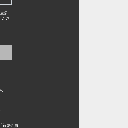
確認
くださ
へ
す。
「新規会員