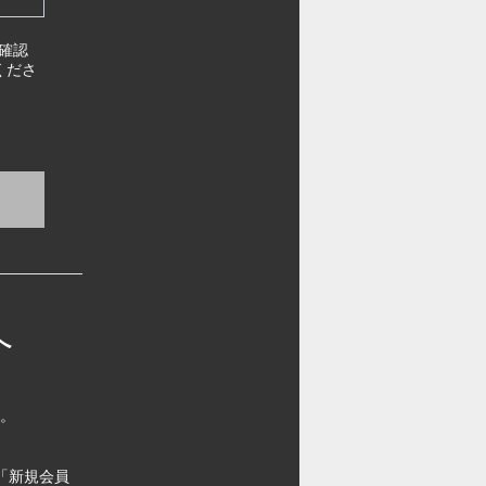
確認
くださ
へ
す。
「新規会員