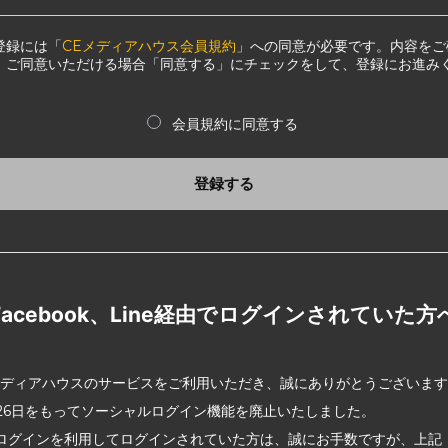
登録には「
CEメディアハウス会員規約
」への同意が必要です。内容をご
、ご同意いただける場合「同意する」にチェックをして、登録にお進み
会員規約に同意する
登録する
Facebook、Line経由でログインされていた方
メディアハウスのサービスをご利用いただき、誠にありがとうございま
2月26日をもってソーシャルログイン機能を廃止いたしました。
ログインを利用してログインされていた方は、誠にお手数ですが、上記