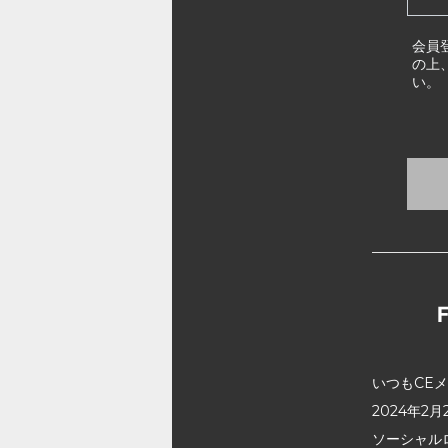
会員
の上
い。
いつもCE
2024年
ソーシャル