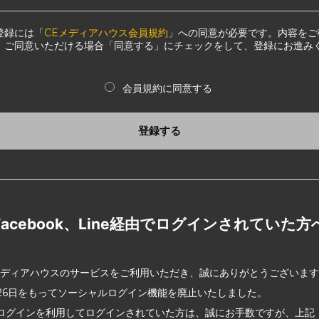
登録には「
CEメディアハウス会員規約
」への同意が必要です。内容をご
、ご同意いただける場合「同意する」にチェックをして、登録にお進み
会員規約に同意する
登録する
Facebook、Line経由でログインされていた方
メディアハウスのサービスをご利用いただき、誠にありがとうございま
2月26日をもってソーシャルログイン機能を廃止いたしました。
ログインを利用してログインされていた方は、誠にお手数ですが、上記