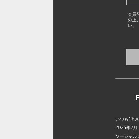
会員
の上
い。
いつもCE
2024年
ソーシャル