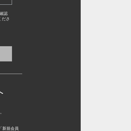
確認
くださ
へ
す。
「新規会員