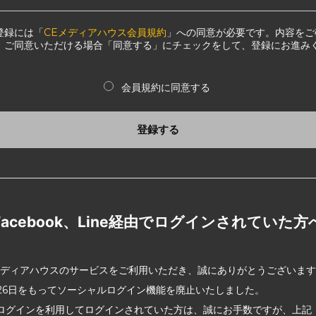
登録には「
CEメディアハウス会員規約
」への同意が必要です。内容をご
、ご同意いただける場合「同意する」にチェックをして、登録にお進み
会員規約に同意する
登録する
Facebook、Line経由でログインされていた方
メディアハウスのサービスをご利用いただき、誠にありがとうございま
2月26日をもってソーシャルログイン機能を廃止いたしました。
ログインを利用してログインされていた方は、誠にお手数ですが、上記