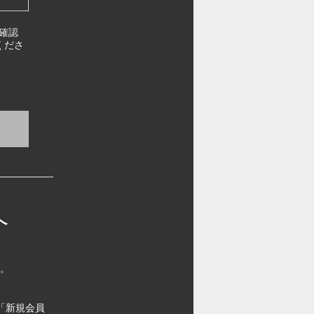
確認
くださ
へ
す。
「新規会員