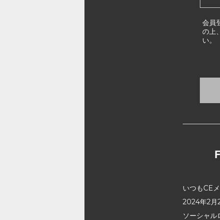
会員
の上
い。
いつもCE
2024年
ソーシャル