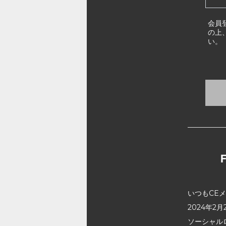
会員
の上
い。
いつもCE
2024年
ソーシャル