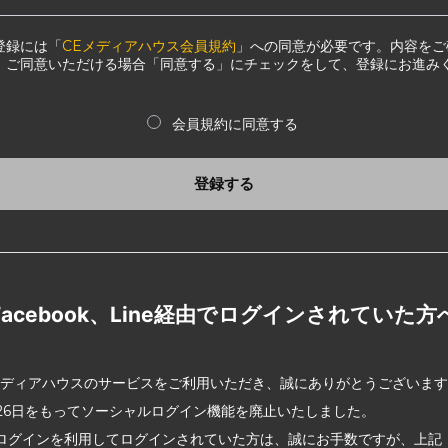
登録には「
CEメディアハウス会員規約
」への同意が必要です。内容をご
、ご同意いただける場合「同意する」にチェックをして、登録にお進み
会員規約に同意する
登録する
Facebook、Line経由でログインされていた方
メディアハウスのサービスをご利用いただき、誠にありがとうございま
2月26日をもってソーシャルログイン機能を廃止いたしました。
ログインを利用してログインされていた方は、誠にお手数ですが、上記