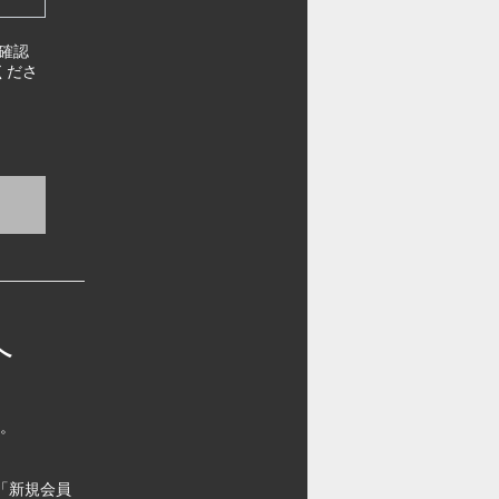
確認
くださ
へ
す。
「新規会員