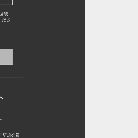
確認
くださ
へ
す。
「新規会員