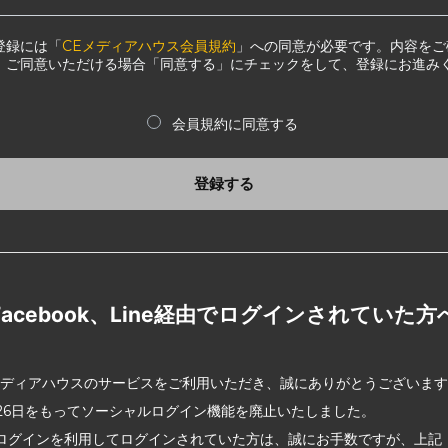
登録には「
CEメディアハウス会員規約
」への同意が必要です。内容をご
、ご同意いただける場合「同意する」にチェックをして、登録にお進み
会員規約に同意する
登録する
Facebook、Line経由でログインされていた方
メディアハウスのサービスをご利用いただき、誠にありがとうございま
2月26日をもってソーシャルログイン機能を廃止いたしました。
ログインを利用してログインされていた方は、誠にお手数ですが、上記