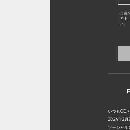
会員
の上
い。
いつもCE
2024年
ソーシャル