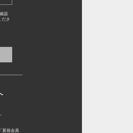
確認
くださ
へ
す。
「新規会員