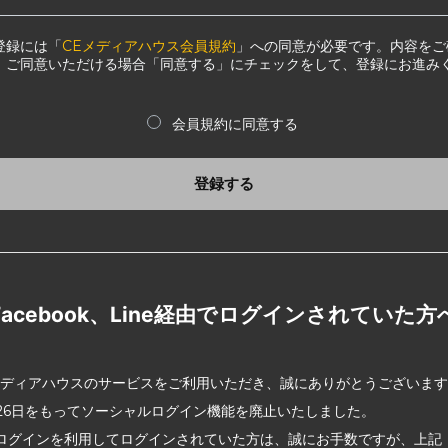
登録には「
CEメディアハウス会員規約
」への同意が必要です。内容をご
、ご同意いただける場合「同意する」にチェックをして、登録にお進み
会員規約に同意する
登録する
Facebook、Line経由でログインされていた方
メディアハウスのサービスをご利用いただき、誠にありがとうございま
2月26日をもってソーシャルログイン機能を廃止いたしました。
ログインを利用してログインされていた方は、誠にお手数ですが、上記