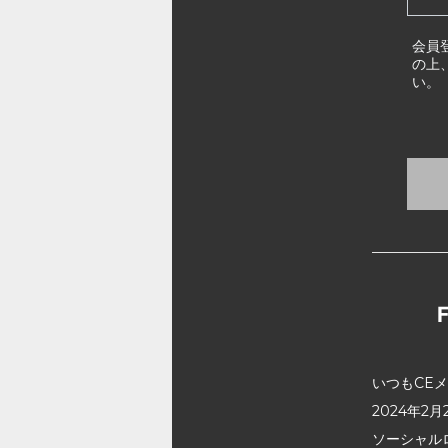
会員
の上
い。
いつもCE
2024年
ソーシャル