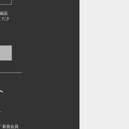
確認
くださ
へ
す。
「新規会員