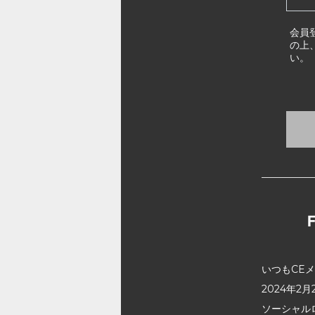
会員
の上
い。
いつもCE
2024年
ソーシャル