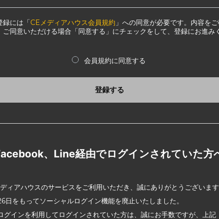
登録には「
CEメディアハウス会員規約
」への同意が必要です。内容をご
、ご同意いただける場合「同意する」にチェックをして、登録にお進み
会員規約に同意する
登録する
Facebook、Line経由でログインされていた方
メディアハウスのサービスをご利用いただき、誠にありがとうございま
2月26日をもってソーシャルログイン機能を廃止いたしました。
ログインを利用してログインされていた方は、誠にお手数ですが、上記