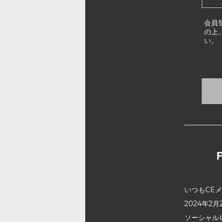
会員
の上
い。
いつもCE
2024年
ソーシャル