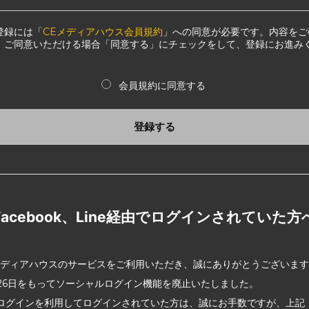
登録には「
CEメディアハウス会員規約
」への同意が必要です。内容をご
、ご同意いただける場合「同意する」にチェックをして、登録にお進み
会員規約に同意する
登録する
Facebook、Line経由でログインされていた方
メディアハウスのサービスをご利用いただき、誠にありがとうございま
2月26日をもってソーシャルログイン機能を廃止いたしました。
ログインを利用してログインされていた方は、誠にお手数ですが、上記