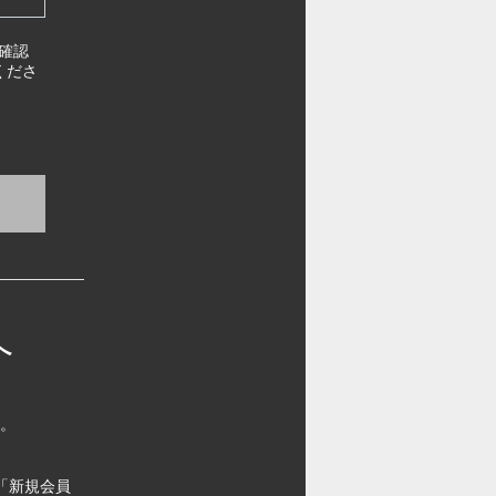
確認
くださ
へ
す。
「新規会員