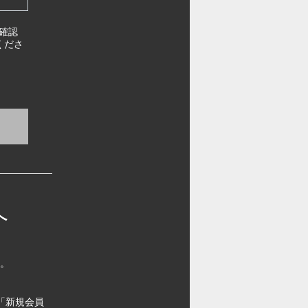
確認
くださ
へ
す。
「新規会員