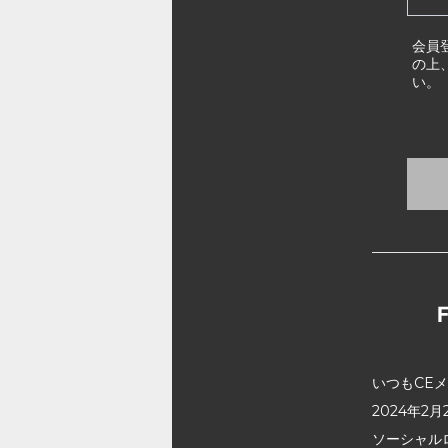
会員
の上
い。
いつもCE
2024年
ソーシャル