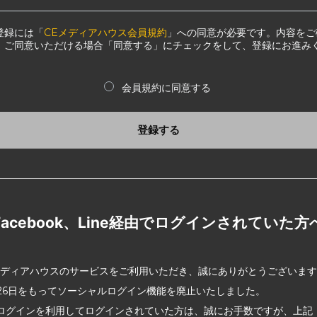
登録には「
CEメディアハウス会員規約
」への同意が必要です。内容をご
、ご同意いただける場合「同意する」にチェックをして、登録にお進み
会員規約に同意する
登録する
Facebook、Line経由でログインされていた方
メディアハウスのサービスをご利用いただき、誠にありがとうございま
2月26日をもってソーシャルログイン機能を廃止いたしました。
ログインを利用してログインされていた方は、誠にお手数ですが、上記