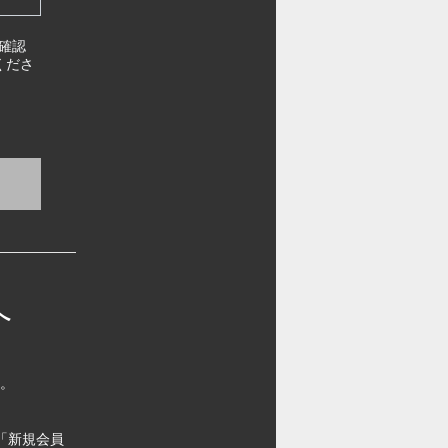
確認
くださ
へ
す。
「新規会員