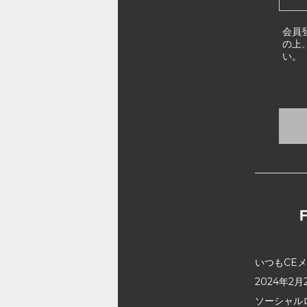
会員
の上
い。
いつもCE
2024年
ソーシャル