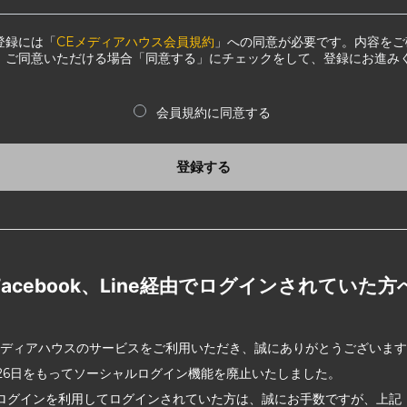
登録には「
CEメディアハウス会員規約
」への同意が必要です。内容をご
、ご同意いただける場合「同意する」にチェックをして、登録にお進み
会員規約に同意する
登録する
Facebook、Line経由でログインされていた方
メディアハウスのサービスをご利用いただき、誠にありがとうございま
2月26日をもってソーシャルログイン機能を廃止いたしました。
ログインを利用してログインされていた方は、誠にお手数ですが、上記