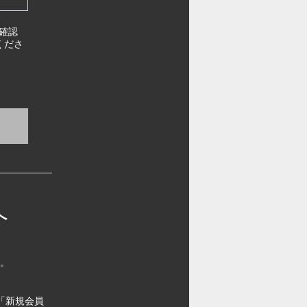
確認
くださ
へ
す。
「新規会員