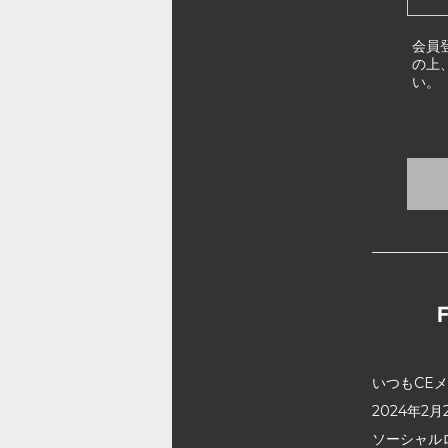
会員
の上
い。
いつもCE
2024年
ソーシャル