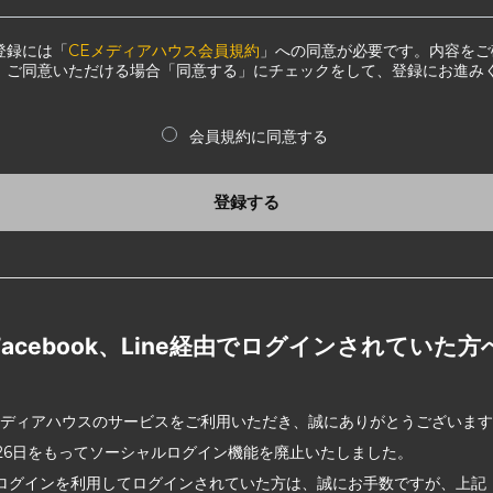
登録には「
CEメディアハウス会員規約
」への同意が必要です。内容をご
、ご同意いただける場合「同意する」にチェックをして、登録にお進み
会員規約に同意する
登録する
Facebook、Line経由でログインされていた方
メディアハウスのサービスをご利用いただき、誠にありがとうございま
2月26日をもってソーシャルログイン機能を廃止いたしました。
ログインを利用してログインされていた方は、誠にお手数ですが、上記