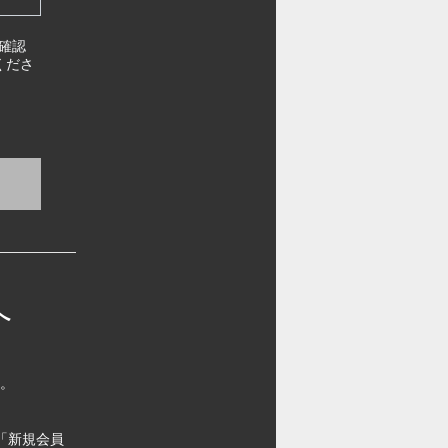
確認
くださ
へ
す。
「新規会員