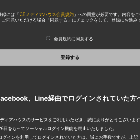
登録には「
CEメディアハウス会員規約
」への同意が必要です。内容をご
、ご同意いただける場合「同意する」にチェックをして、登録にお進み
会員規約に同意する
登録する
Facebook、Line経由でログインされていた方
メディアハウスのサービスをご利用いただき、誠にありがとうございま
2月26日をもってソーシャルログイン機能を廃止いたしました。
ログインを利用してログインされていた方は、誠にお手数ですが、上記