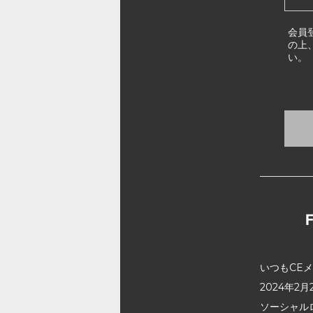
会員
の上
い。
いつもCE
2024年
ソーシャル