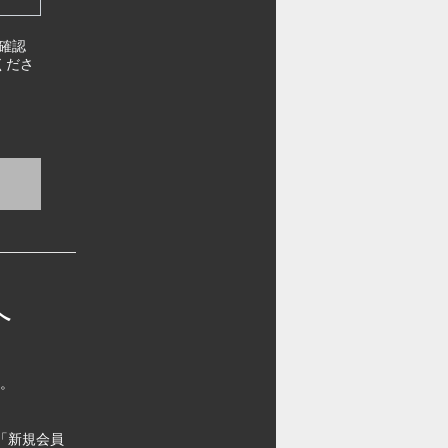
確認
くださ
へ
す。
「新規会員