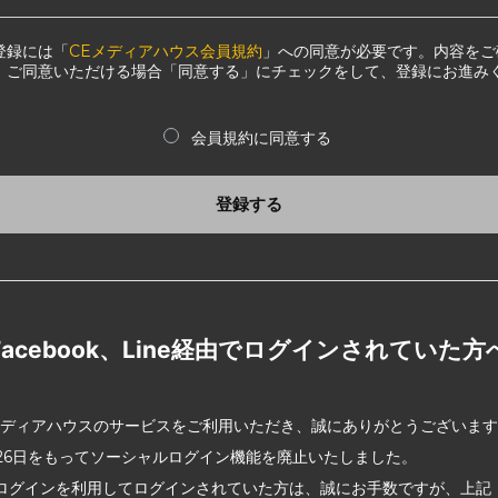
登録には「
CEメディアハウス会員規約
」への同意が必要です。内容をご
、ご同意いただける場合「同意する」にチェックをして、登録にお進み
会員規約に同意する
登録する
Facebook、Line経由でログインされていた方
メディアハウスのサービスをご利用いただき、誠にありがとうございま
2月26日をもってソーシャルログイン機能を廃止いたしました。
ログインを利用してログインされていた方は、誠にお手数ですが、上記