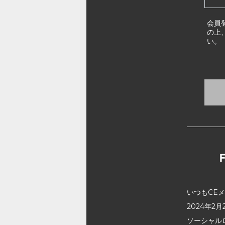
会員
の上
い。
いつもCE
2024年
ソーシャル