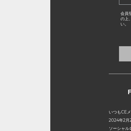
会員
の上
い。
いつもCE
2024年
ソーシャル