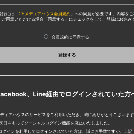
登録には「
CEメディアハウス会員規約
」への同意が必要です。内容をご
、ご同意いただける場合「同意する」にチェックをして、登録にお進み
会員規約に同意する
登録する
Facebook、Line経由でログインされていた方
メディアハウスのサービスをご利用いただき、誠にありがとうございま
2月26日をもってソーシャルログイン機能を廃止いたしました。
ログインを利用してログインされていた方は、誠にお手数ですが、上記