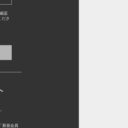
確認
くださ
へ
す。
「新規会員