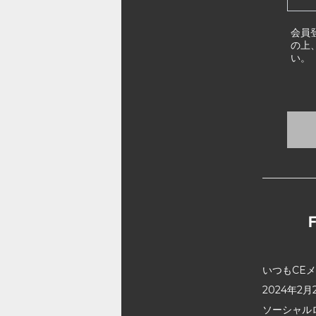
会員
の上
い。
いつもCE
2024年
ソーシャル