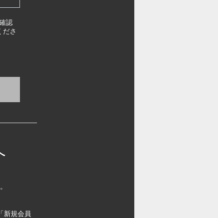
確認
くださ
へ
す。
「新規会員