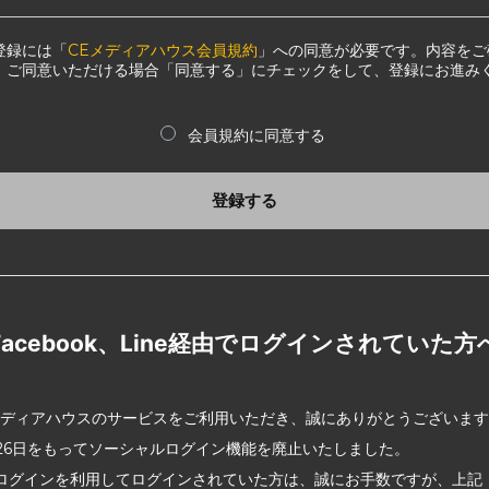
登録には「
CEメディアハウス会員規約
」への同意が必要です。内容をご
、ご同意いただける場合「同意する」にチェックをして、登録にお進み
会員規約に同意する
登録する
Facebook、Line経由でログインされていた方
メディアハウスのサービスをご利用いただき、誠にありがとうございま
2月26日をもってソーシャルログイン機能を廃止いたしました。
ログインを利用してログインされていた方は、誠にお手数ですが、上記