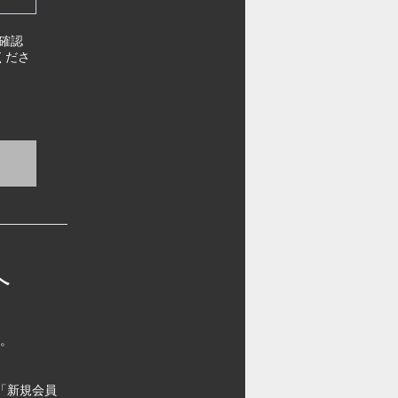
確認
くださ
へ
す。
「新規会員