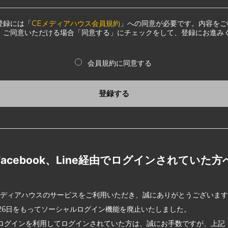
登録には「
CEメディアハウス会員規約
」への同意が必要です。内容をご
、ご同意いただける場合「同意する」にチェックをして、登録にお進み
会員規約に同意する
登録する
Facebook、Line経由でログインされていた方
メディアハウスのサービスをご利用いただき、誠にありがとうございま
2月26日をもってソーシャルログイン機能を廃止いたしました。
ログインを利用してログインされていた方は、誠にお手数ですが、上記