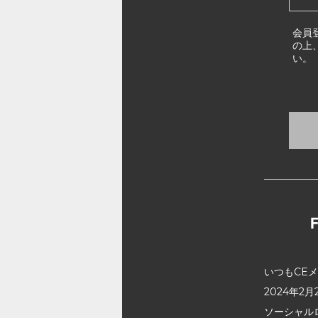
会員
の上
い。
いつもCE
2024年
ソーシャル