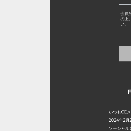
会員
の上
い。
いつもCE
2024年
ソーシャル