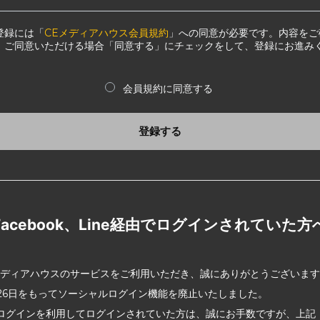
登録には「
CEメディアハウス会員規約
」への同意が必要です。内容をご
、ご同意いただける場合「同意する」にチェックをして、登録にお進み
会員規約に同意する
登録する
Facebook、Line経由でログインされていた方
メディアハウスのサービスをご利用いただき、誠にありがとうございま
2月26日をもってソーシャルログイン機能を廃止いたしました。
ログインを利用してログインされていた方は、誠にお手数ですが、上記