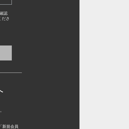
確認
くださ
へ
す。
「新規会員