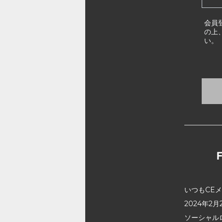
会員
の上
い。
いつもCE
2024年
ソーシャル