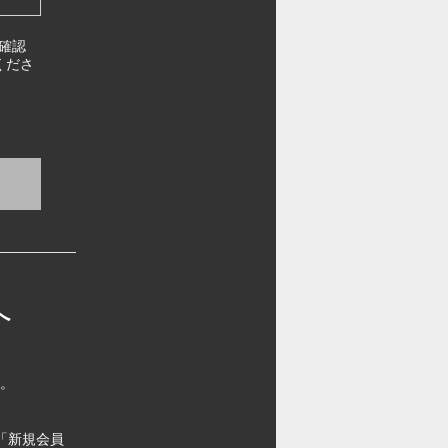
確認
くださ
へ
す。
「新規会員