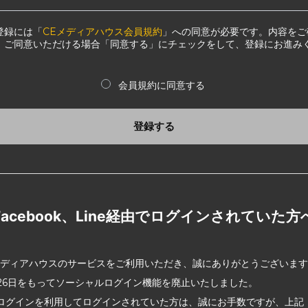
登録には「
CEメディアハウス会員規約
」への同意が必要です。内容をご
、ご同意いただける場合「同意する」にチェックをして、登録にお進み
会員規約に同意する
登録する
Facebook、Line経由でログインされていた方
メディアハウスのサービスをご利用いただき、誠にありがとうございま
2月26日をもってソーシャルログイン機能を廃止いたしました。
ログインを利用してログインされていた方は、誠にお手数ですが、上記