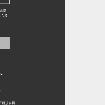
確認
くださ
へ
す。
「新規会員