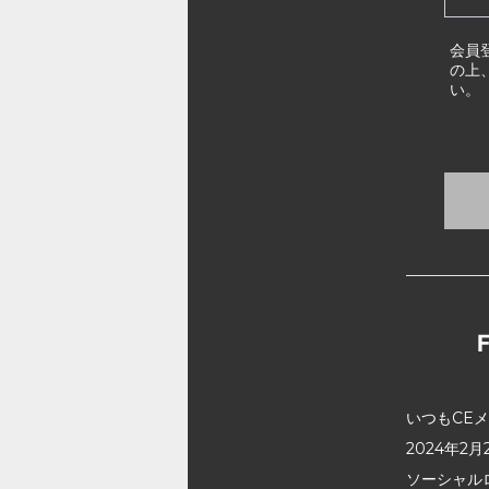
会員
の上
い。
いつもCE
2024年
ソーシャル