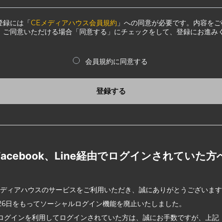
登録には「
CEメディアハウス会員規約
」への同意が必要です。内容をご
、ご同意いただける場合「同意する」にチェックをして、登録にお進み
会員規約に同意する
登録する
Facebook、Line経由でログインされていた方
メディアハウスのサービスをご利用いただき、誠にありがとうございま
2月26日をもってソーシャルログイン機能を廃止いたしました。
ログインを利用してログインされていた方は、誠にお手数ですが、上記