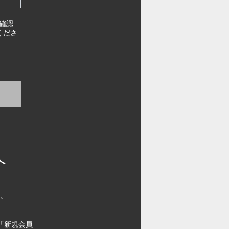
確認
くださ
へ
す。
「新規会員