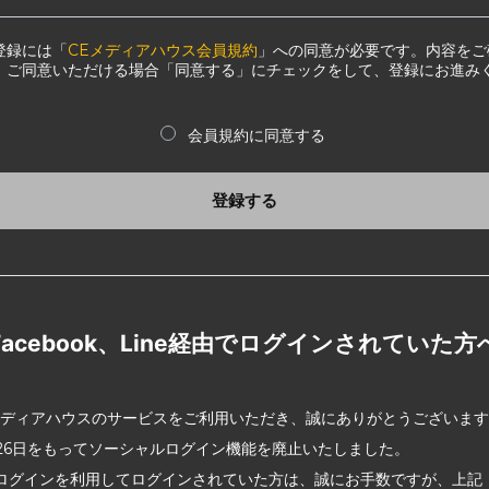
登録には「
CEメディアハウス会員規約
」への同意が必要です。内容をご
、ご同意いただける場合「同意する」にチェックをして、登録にお進み
会員規約に同意する
登録する
Facebook、Line経由でログインされていた方
メディアハウスのサービスをご利用いただき、誠にありがとうございま
2月26日をもってソーシャルログイン機能を廃止いたしました。
ログインを利用してログインされていた方は、誠にお手数ですが、上記