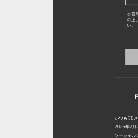
会員
の上
い。
いつもCE
2024年
ソーシャル