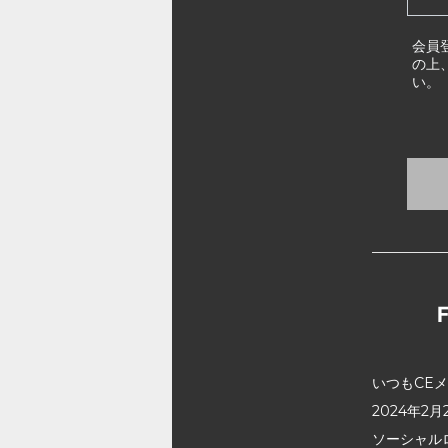
会員
の上
い。
いつもCE
2024年
ソーシャル