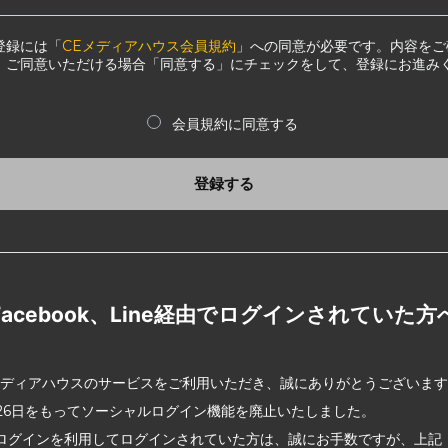
登録には「
CEメディアハウス会員規約
」への同意が必要です。内容をご
、ご同意いただける場合「同意する」にチェックをして、登録にお進み
会員規約に同意する
登録する
Facebook、Line経由でログインされていた方
メディアハウスのサービスをご利用いただき、誠にありがとうございま
2月26日をもってソーシャルログイン機能を廃止いたしました。
ログインを利用してログインされていた方は、誠にお手数ですが、上記