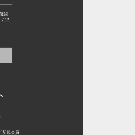
確認
くださ
へ
す。
「新規会員