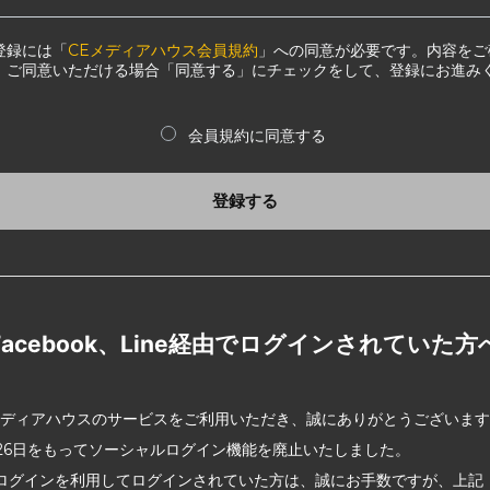
登録には「
CEメディアハウス会員規約
」への同意が必要です。内容をご
、ご同意いただける場合「同意する」にチェックをして、登録にお進み
会員規約に同意する
登録する
Facebook、Line経由でログインされていた方
メディアハウスのサービスをご利用いただき、誠にありがとうございま
2月26日をもってソーシャルログイン機能を廃止いたしました。
ログインを利用してログインされていた方は、誠にお手数ですが、上記