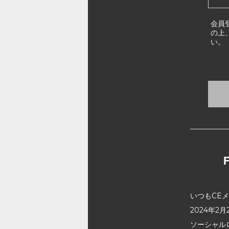
会員
の上
い。
いつもCE
2024年
ソーシャル