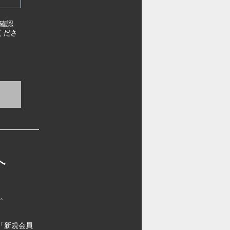
確認
くださ
へ
す。
「新規会員