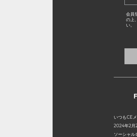
会員
の上
い。
いつもCE
2024年
ソーシャル