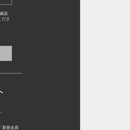
確認
くださ
へ
す。
「新規会員