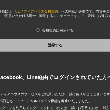
登録には「
CEメディアハウス会員規約
」への同意が必要です。内容をご
、ご同意いただける場合「同意する」にチェックをして、登録にお進み
会員規約に同意する
登録する
Facebook、Line経由でログインされていた方
メディアハウスのサービスをご利用いただき、誠にありがとうございま
2月26日をもってソーシャルログイン機能を廃止いたしました。
ログインを利用してログインされていた方は、誠にお手数ですが、上記