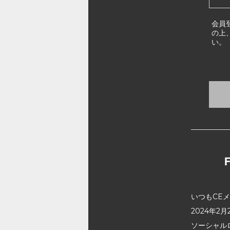
会員
の上
い。
いつもCE
2024年
ソーシャル