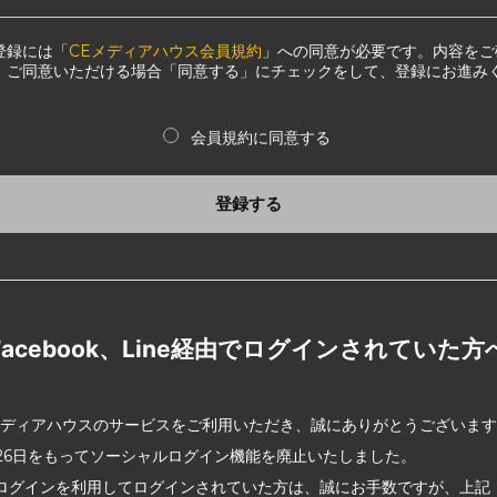
登録には「
CEメディアハウス会員規約
」への同意が必要です。内容をご
、ご同意いただける場合「同意する」にチェックをして、登録にお進み
会員規約に同意する
登録する
Facebook、Line経由でログインされていた方
メディアハウスのサービスをご利用いただき、誠にありがとうございま
2月26日をもってソーシャルログイン機能を廃止いたしました。
ログインを利用してログインされていた方は、誠にお手数ですが、上記