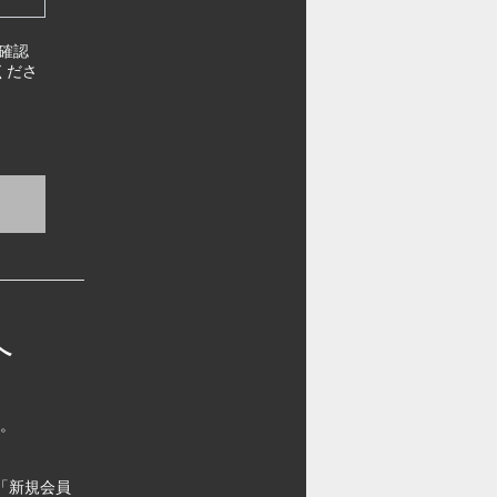
確認
くださ
へ
す。
「新規会員