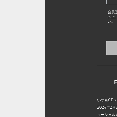
会員
の上
い。
いつもCE
2024年
ソーシャル