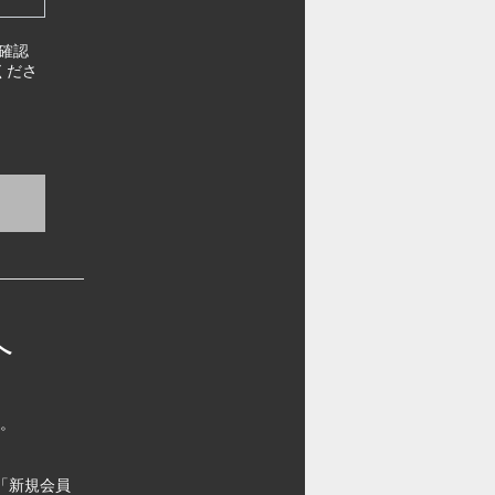
確認
くださ
へ
す。
「新規会員