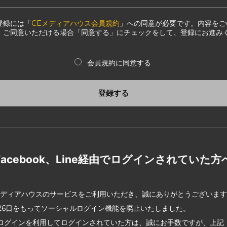
登録には「
CEメディアハウス会員規約
」への同意が必要です。内容をご
、ご同意いただける場合「同意する」にチェックをして、登録にお進み
会員規約に同意する
登録する
Facebook、Line経由でログインされていた方
メディアハウスのサービスをご利用いただき、誠にありがとうございま
2月26日をもってソーシャルログイン機能を廃止いたしました。
ログインを利用してログインされていた方は、誠にお手数ですが、上記