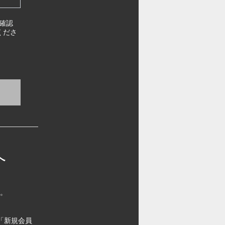
確認
くださ
へ
す。
「新規会員