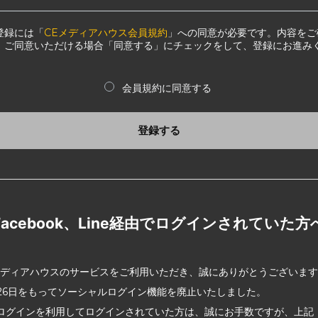
登録には「
CEメディアハウス会員規約
」への同意が必要です。内容をご
、ご同意いただける場合「同意する」にチェックをして、登録にお進み
会員規約に同意する
登録する
Facebook、Line経由でログインされていた方
メディアハウスのサービスをご利用いただき、誠にありがとうございま
2月26日をもってソーシャルログイン機能を廃止いたしました。
ログインを利用してログインされていた方は、誠にお手数ですが、上記