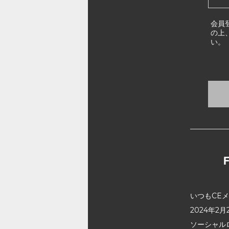
会員
の上
い。
いつもCE
2024年
ソーシャル