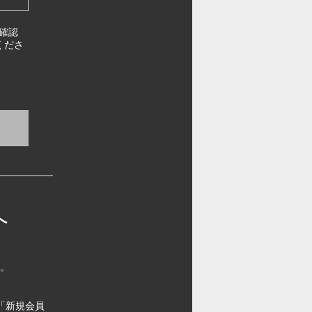
確認
くださ
へ
す。
「新規会員