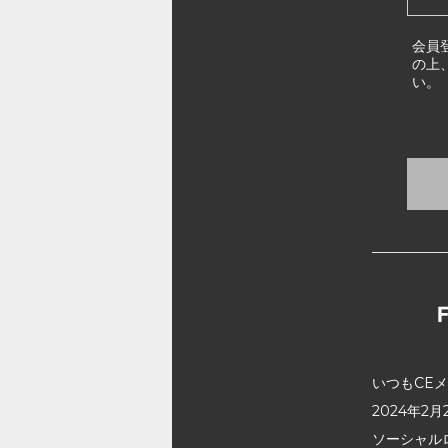
会員
の上
い。
いつもCE
2024年
ソーシャル