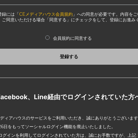
登録には「
CEメディアハウス会員規約
」への同意が必要です。内容をご
、ご同意いただける場合「同意する」にチェックをして、登録にお進み
会員規約に同意する
登録する
Facebook、Line経由でログインされていた方
メディアハウスのサービスをご利用いただき、誠にありがとうございま
2月26日をもってソーシャルログイン機能を廃止いたしました。
ログインを利用してログインされていた方は、誠にお手数ですが、上記