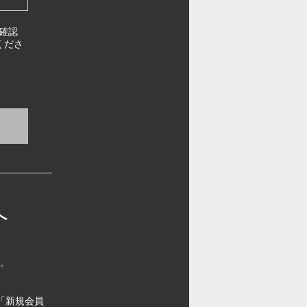
確認
くださ
へ
す。
「新規会員