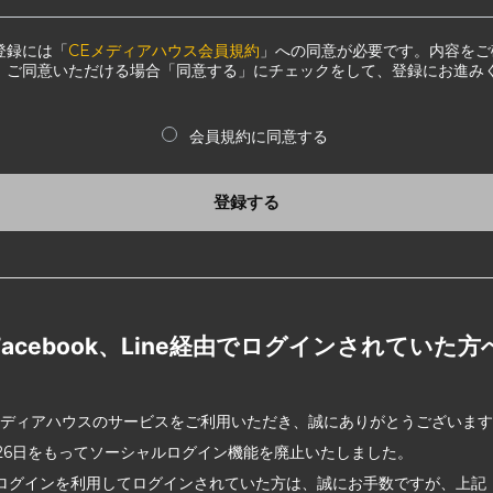
登録には「
CEメディアハウス会員規約
」への同意が必要です。内容をご
、ご同意いただける場合「同意する」にチェックをして、登録にお進み
会員規約に同意する
登録する
Facebook、Line経由でログインされていた方
メディアハウスのサービスをご利用いただき、誠にありがとうございま
2月26日をもってソーシャルログイン機能を廃止いたしました。
ログインを利用してログインされていた方は、誠にお手数ですが、上記