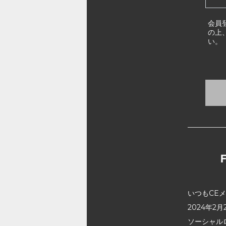
会員
の上
い。
いつもCE
2024年
ソーシャル