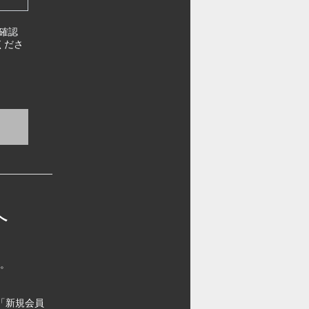
確認
くださ
へ
す。
「新規会員