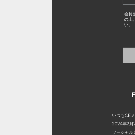
会員
の上
い。
いつもCE
2024年
ソーシャル