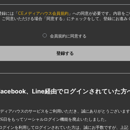
登録には「
CEメディアハウス会員規約
」への同意が必要です。内容をご
、ご同意いただける場合「同意する」にチェックをして、登録にお進み
会員規約に同意する
登録する
Facebook、Line経由でログインされていた方
メディアハウスのサービスをご利用いただき、誠にありがとうございま
2月26日をもってソーシャルログイン機能を廃止いたしました。
ログインを利用してログインされていた方は、誠にお手数ですが、上記