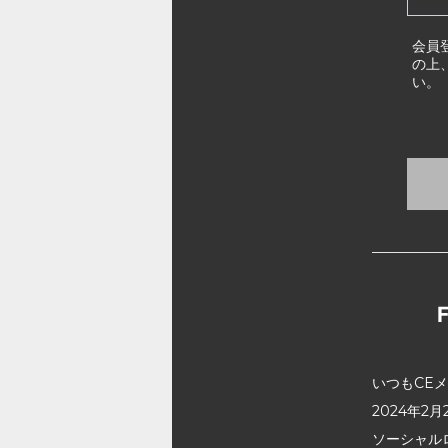
会員
の上
い。
いつもCE
2024年
ソーシャル