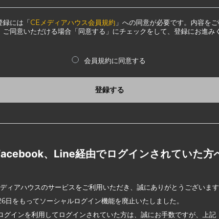
登録には「
CEメディアハウス会員規約
」への同意が必要です。内容をご
、ご同意いただける場合「同意する」にチェックをして、登録にお進み
会員規約に同意する
登録する
Facebook、Line経由でログインされていた方
メディアハウスのサービスをご利用いただき、誠にありがとうございま
2月26日をもってソーシャルログイン機能を廃止いたしました。
ログインを利用してログインされていた方は、誠にお手数ですが、上記