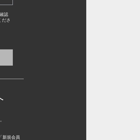
確認
くださ
へ
す。
「新規会員