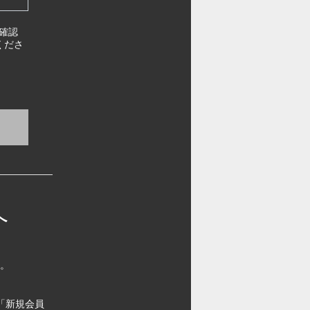
確認
くださ
へ
す。
「新規会員