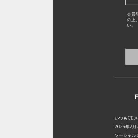
会員
の上
い。
いつもCE
2024年
ソーシャル