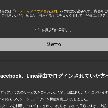
登録には「
CEメディアハウス会員規約
」への同意が必要です。内容をご
、ご同意いただける場合「同意する」にチェックをして、登録にお進み
会員規約に同意する
登録する
Facebook、Line経由でログインされていた方
メディアハウスのサービスをご利用いただき、誠にありがとうございま
2月26日をもってソーシャルログイン機能を廃止いたしました。
ログインを利用してログインされていた方は、誠にお手数ですが、上記