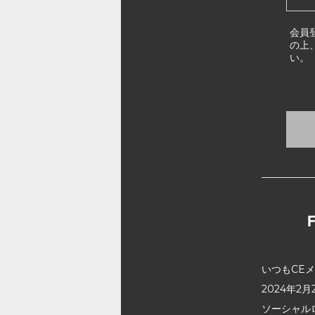
会員
の上
い。
いつもCE
2024年
ソーシャル