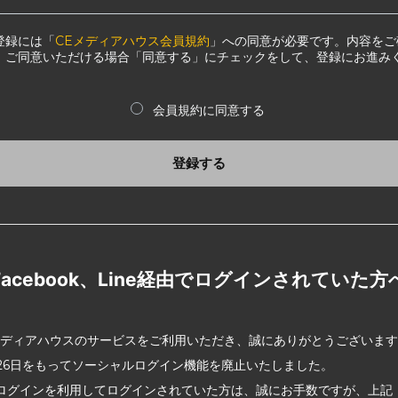
登録には「
CEメディアハウス会員規約
」への同意が必要です。内容をご
、ご同意いただける場合「同意する」にチェックをして、登録にお進み
会員規約に同意する
登録する
Facebook、Line経由でログインされていた方
メディアハウスのサービスをご利用いただき、誠にありがとうございま
2月26日をもってソーシャルログイン機能を廃止いたしました。
ログインを利用してログインされていた方は、誠にお手数ですが、上記