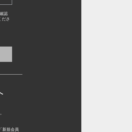
確認
くださ
へ
す。
「新規会員