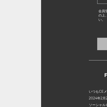
会員
の上
い。
いつもCE
2024年
ソーシャル