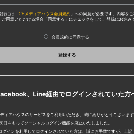
登録には「
CEメディアハウス会員規約
」への同意が必要です。内容をご
、ご同意いただける場合「同意する」にチェックをして、登録にお進み
会員規約に同意する
登録する
Facebook、Line経由でログインされていた方
メディアハウスのサービスをご利用いただき、誠にありがとうございま
2月26日をもってソーシャルログイン機能を廃止いたしました。
ログインを利用してログインされていた方は、誠にお手数ですが、上記