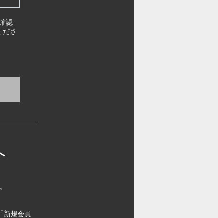
確認
くださ
へ
す。
「新規会員