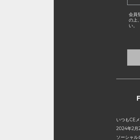
会員
の上
い。
いつもCE
2024年
ソーシャル