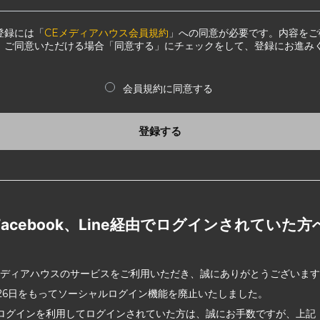
登録には「
CEメディアハウス会員規約
」への同意が必要です。内容をご
、ご同意いただける場合「同意する」にチェックをして、登録にお進み
会員規約に同意する
登録する
Facebook、Line経由でログインされていた方
メディアハウスのサービスをご利用いただき、誠にありがとうございま
2月26日をもってソーシャルログイン機能を廃止いたしました。
ログインを利用してログインされていた方は、誠にお手数ですが、上記