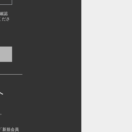
確認
くださ
へ
す。
「新規会員