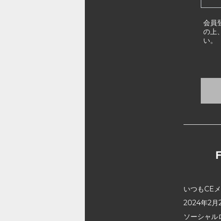
会員
の上
い。
いつもCE
2024年
ソーシャル