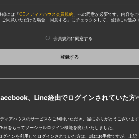
登録には「
CEメディアハウス会員規約
」への同意が必要です。内容をご
、ご同意いただける場合「同意する」にチェックをして、登録にお進み
会員規約に同意する
登録する
Facebook、Line経由でログインされていた方
メディアハウスのサービスをご利用いただき、誠にありがとうございま
2月26日をもってソーシャルログイン機能を廃止いたしました。
ログインを利用してログインされていた方は、誠にお手数ですが、上記