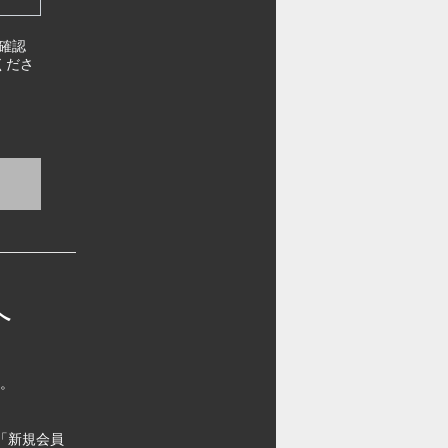
確認
くださ
へ
す。
「新規会員