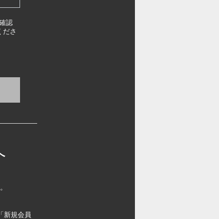
確認
くださ
へ
す。
「新規会員