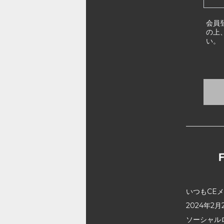
会員
の上
い。
いつもCE
2024年
ソーシャル