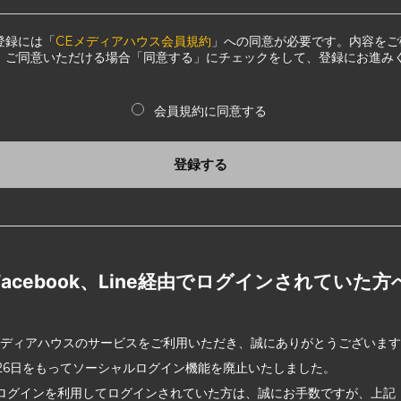
登録には「
CEメディアハウス会員規約
」への同意が必要です。内容をご
、ご同意いただける場合「同意する」にチェックをして、登録にお進み
会員規約に同意する
登録する
Facebook、Line経由でログインされていた方
メディアハウスのサービスをご利用いただき、誠にありがとうございま
2月26日をもってソーシャルログイン機能を廃止いたしました。
ログインを利用してログインされていた方は、誠にお手数ですが、上記