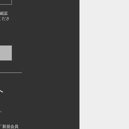
確認
くださ
へ
す。
「新規会員