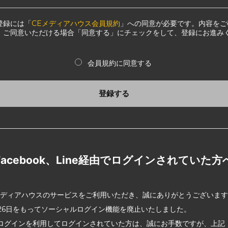
登録には「
CEメディアハウス会員規約
」への同意が必要です。内容をご
、ご同意いただける場合「同意する」にチェックをして、登録にお進み
会員規約に同意する
登録する
Facebook、Line経由でログインされていた方
メディアハウスのサービスをご利用いただき、誠にありがとうございま
2月26日をもってソーシャルログイン機能を廃止いたしました。
ログインを利用してログインされていた方は、誠にお手数ですが、上記