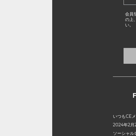
会員
の上
い。
いつもCE
2024年
ソーシャル