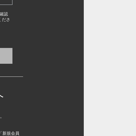
確認
くださ
へ
す。
「新規会員