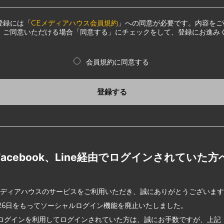
登録には「
CEメディアハウス会員規約
」への同意が必要です。内容をご
、ご同意いただける場合「同意する」にチェックをして、登録にお進み
会員規約に同意する
登録する
Facebook、Line経由でログインされていた方
メディアハウスのサービスをご利用いただき、誠にありがとうございま
2月26日をもってソーシャルログイン機能を廃止いたしました。
ログインを利用してログインされていた方は、誠にお手数ですが、上記