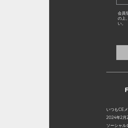
会員
の上
い。
いつもCE
2024年
ソーシャル