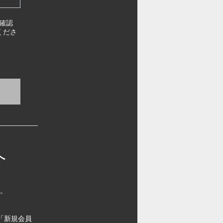
確認
くださ
へ
す。
「新規会員