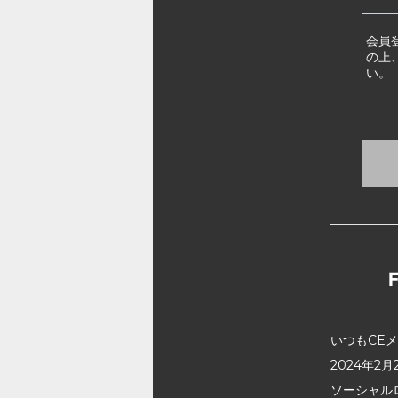
会員
の上
い。
いつもCE
2024年
ソーシャル