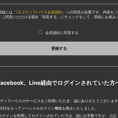
登録には「
CEメディアハウス会員規約
」への同意が必要です。内容をご
、ご同意いただける場合「同意する」にチェックをして、登録にお進み
会員規約に同意する
登録する
Facebook、Line経由でログインされていた方
メディアハウスのサービスをご利用いただき、誠にありがとうございま
2月26日をもってソーシャルログイン機能を廃止いたしました。
ログインを利用してログインされていた方は、誠にお手数ですが、上記