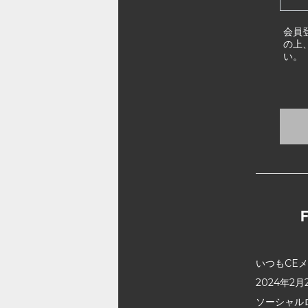
会員
の上
い。
いつもCE
2024年
ソーシャル