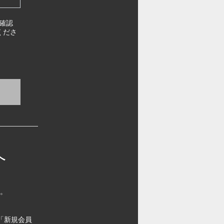
確認
くださ
へ
す。
「新規会員