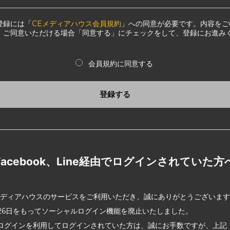
登録には「
CEメディアハウス会員規約
」への同意が必要です。内容をご
、ご同意いただける場合「同意する」にチェックをして、登録にお進み
会員規約に同意する
登録する
Facebook、Line経由でログインされていた方
メディアハウスのサービスをご利用いただき、誠にありがとうございま
2月26日をもってソーシャルログイン機能を廃止いたしました。
ログインを利用してログインされていた方は、誠にお手数ですが、上記