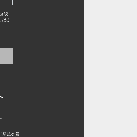
確認
くださ
へ
す。
「新規会員