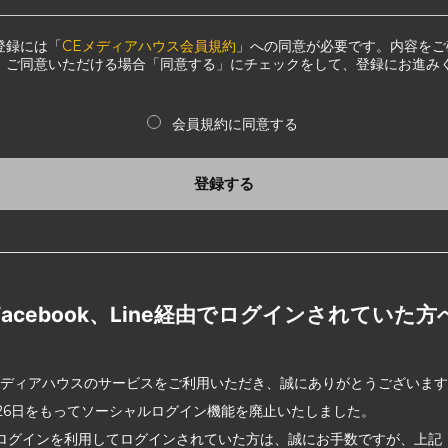
登録には「
CEメディアハウス会員規約
」への同意が必要です。内容をご
、ご同意いただける場合「同意する」にチェックをして、登録にお進み
会員規約に同意する
登録する
Facebook、Line経由でログインされていた方
メディアハウスのサービスをご利用いただき、誠にありがとうございま
2月26日をもってソーシャルログイン機能を廃止いたしました。
ログインを利用してログインされていた方は、誠にお手数ですが、上記