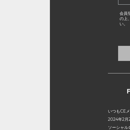
会員
の上
い。
いつもCE
2024年
ソーシャル