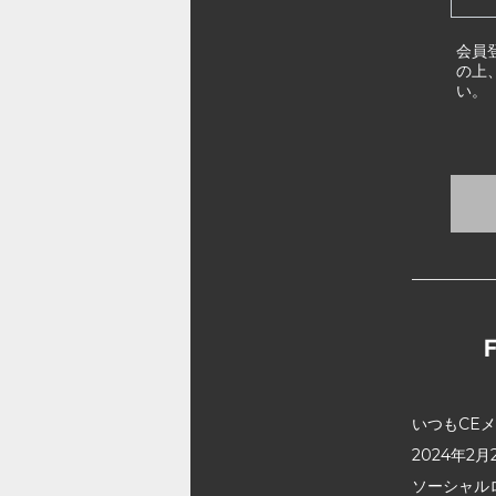
会員
の上
い。
いつもCE
2024年
ソーシャル