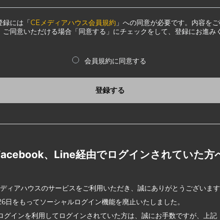
登録には「
CEメディアハウス会員規約
」への同意が必要です。内容をご
、ご同意いただける場合「同意する」にチェックをして、登録にお進み
会員規約に同意する
登録する
Facebook、Line経由でログインされていた方
メディアハウスのサービスをご利用いただき、誠にありがとうございま
2月26日をもってソーシャルログイン機能を廃止いたしました。
ログインを利用してログインされていた方は、誠にお手数ですが、上記