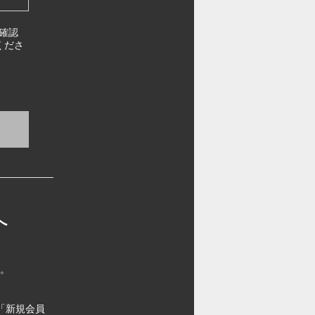
確認
くださ
へ
す。
「新規会員