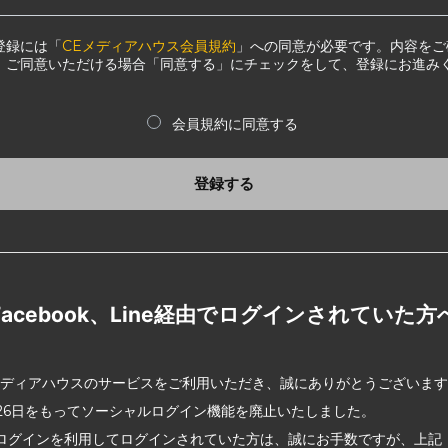
登録には「
CEメディアハウス会員規約
」への同意が必要です。内容をご
、ご同意いただける場合「同意する」にチェックをして、登録にお進み
会員規約に同意する
登録する
Facebook、Line経由でログインされていた方
メディアハウスのサービスをご利用いただき、誠にありがとうございま
2月26日をもってソーシャルログイン機能を廃止いたしました。
ログインを利用してログインされていた方は、誠にお手数ですが、上記