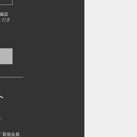
確認
くださ
へ
す。
「新規会員