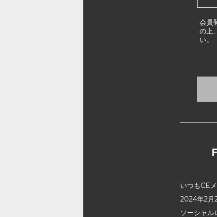
会員
の上
い。
いつもCE
2024年
ソーシャル