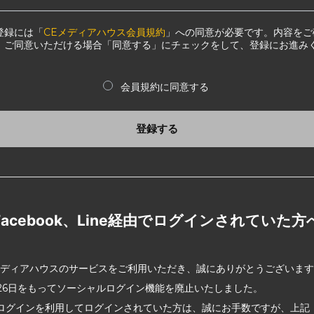
登録には「
CEメディアハウス会員規約
」への同意が必要です。内容をご
、ご同意いただける場合「同意する」にチェックをして、登録にお進み
会員規約に同意する
登録する
Facebook、Line経由でログインされていた方
メディアハウスのサービスをご利用いただき、誠にありがとうございま
2月26日をもってソーシャルログイン機能を廃止いたしました。
ログインを利用してログインされていた方は、誠にお手数ですが、上記