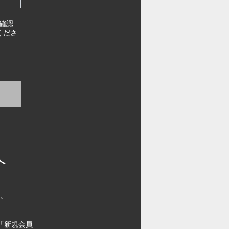
確認
くださ
へ
す。
「新規会員