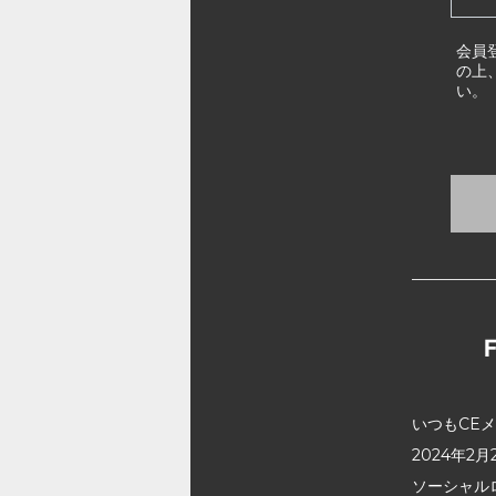
会員
の上
い。
いつもCE
2024年
ソーシャル