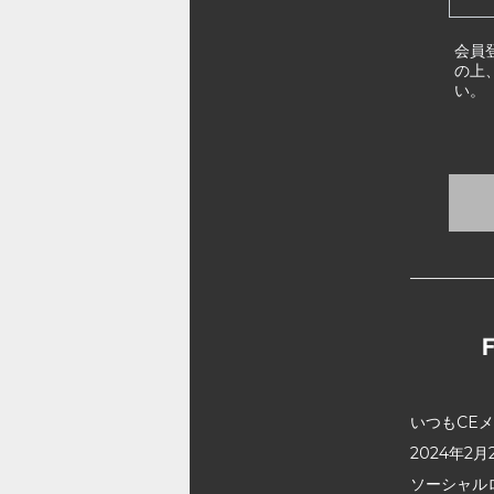
会員
の上
い。
いつもCE
2024年
ソーシャル