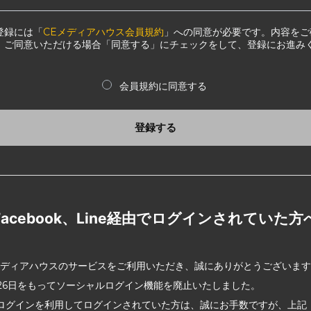
登録には「
CEメディアハウス会員規約
」への同意が必要です。内容をご
、ご同意いただける場合「同意する」にチェックをして、登録にお進み
会員規約に同意する
登録する
Facebook、Line経由でログインされていた方
メディアハウスのサービスをご利用いただき、誠にありがとうございま
2月26日をもってソーシャルログイン機能を廃止いたしました。
ログインを利用してログインされていた方は、誠にお手数ですが、上記