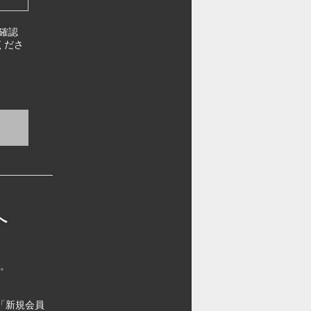
確認
くださ
へ
す。
「新規会員