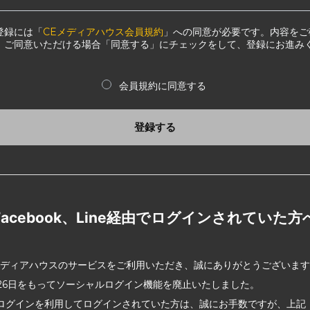
登録には「
CEメディアハウス会員規約
」への同意が必要です。内容をご
、ご同意いただける場合「同意する」にチェックをして、登録にお進み
会員規約に同意する
登録する
Facebook、Line経由でログインされていた方
メディアハウスのサービスをご利用いただき、誠にありがとうございま
2月26日をもってソーシャルログイン機能を廃止いたしました。
ログインを利用してログインされていた方は、誠にお手数ですが、上記