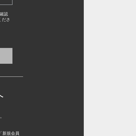
確認
くださ
へ
す。
「新規会員