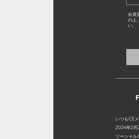
会員
の上
い。
いつもCE
2024年
ソーシャル