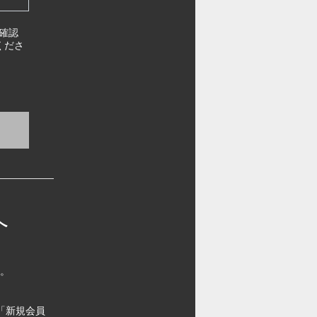
確認
くださ
へ
す。
「新規会員