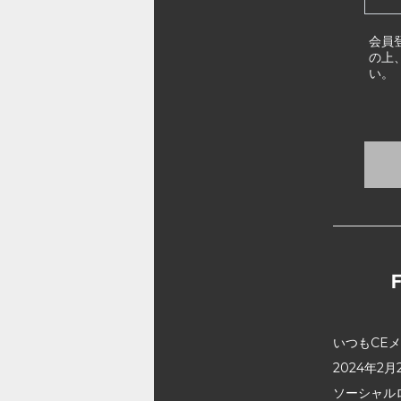
会員
の上
い。
いつもCE
2024年
ソーシャル