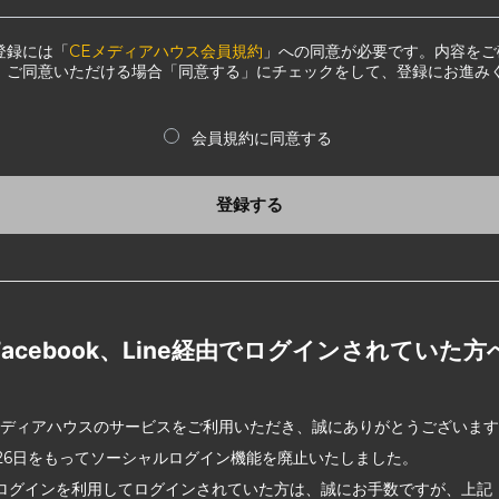
登録には「
CEメディアハウス会員規約
」への同意が必要です。内容をご
、ご同意いただける場合「同意する」にチェックをして、登録にお進み
会員規約に同意する
登録する
Facebook、Line経由でログインされていた方
メディアハウスのサービスをご利用いただき、誠にありがとうございま
2月26日をもってソーシャルログイン機能を廃止いたしました。
ログインを利用してログインされていた方は、誠にお手数ですが、上記