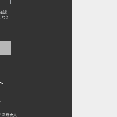
確認
くださ
へ
す。
「新規会員