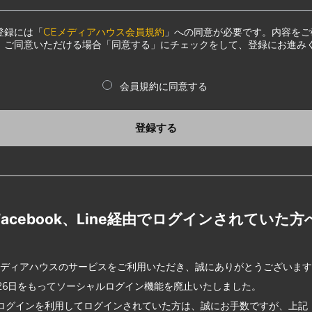
登録には「
CEメディアハウス会員規約
」への同意が必要です。内容をご
、ご同意いただける場合「同意する」にチェックをして、登録にお進み
会員規約に同意する
登録する
Facebook、Line経由でログインされていた方
メディアハウスのサービスをご利用いただき、誠にありがとうございま
2月26日をもってソーシャルログイン機能を廃止いたしました。
ログインを利用してログインされていた方は、誠にお手数ですが、上記