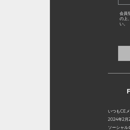
会員
の上
い。
いつもCE
2024年
ソーシャル