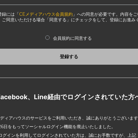
登録には「
CEメディアハウス会員規約
」への同意が必要です。内容をご
、ご同意いただける場合「同意する」にチェックをして、登録にお進み
会員規約に同意する
登録する
Facebook、Line経由でログインされていた方
メディアハウスのサービスをご利用いただき、誠にありがとうございま
2月26日をもってソーシャルログイン機能を廃止いたしました。
ログインを利用してログインされていた方は、誠にお手数ですが、上記