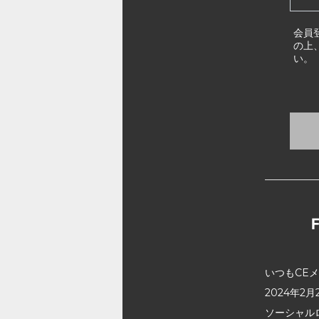
会員
の上
い。
いつもCE
2024年
ソーシャル