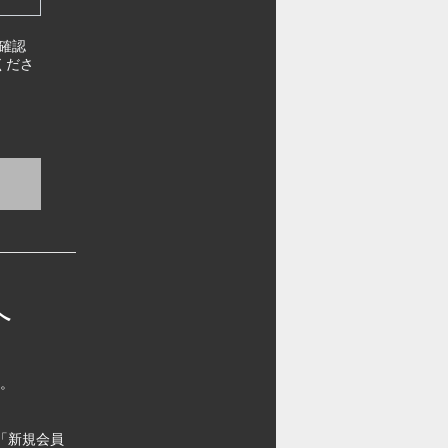
確認
くださ
へ
す。
「新規会員